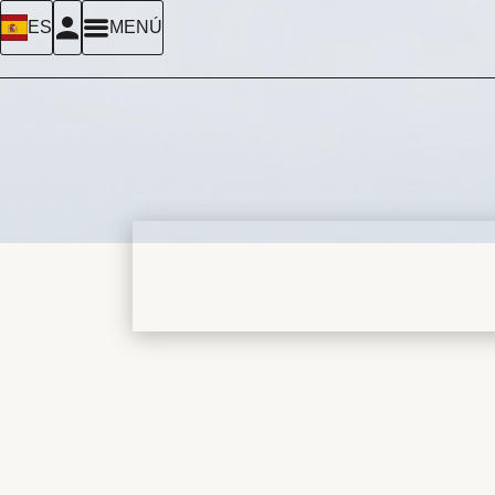
ES
MENÚ