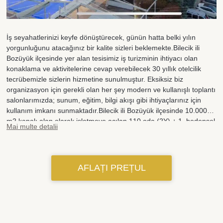
İş seyahatlerinizi keyfe dönüştürecek, günün hatta belki yılın
yorgunluğunu atacağınız bir kalite sizleri beklemekte.Bilecik ili
Bozüyük ilçesinde yer alan tesisimiz iş turizminin ihtiyacı olan
konaklama ve aktivitelerine cevap verebilecek 30 yıllık otelcilik
tecrübemizle sizlerin hizmetine sunulmuştur. Eksiksiz biz
organizasyon için gerekli olan her şey modern ve kullanışlı toplantı
salonlarımızda; sunum, eğitim, bilgi akışı gibi ihtiyaçlarınız için
kullanım imkanı sunmaktadır.Bilecik ili Bozüyük ilçesinde 10.000
m2 kapalı alan olarak işletmeye açılan 110 oda (2Y) + 1, bedensel
Mai multe detalii
engelli odası(2Y) + 1, suit (2Y) 224 yatak, 300 kişilik 1.Sınıf
Lokanta, 130 kişilik 2. Sınıf Lokanta, 750 kişilik Çok Amaçlı Salon,
125 kişilik Çok Amaçlı Salon, 100 kişilik pasta ve içki servisi verilen
salon, 120 kişilik Disko, Açık Yüzme Havuzu, Bar, Satış Ünitesi,
AFLAȚI PREȚUL
Aletli Jimnastik Salonu, Türk Hamamı, Sauna, 25 araçlık garaj, 50
araçlık Açık Otopark ile iş turizminin ihtiyacı olan konaklama ve
aktivitelerine cevap verebilecek 30 yıllık otelcilik tecrübemizle
sizlerin hizmetine sunulmuştur. Tesisimiz, aile konaklamalarına
uygundur.