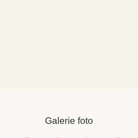
Cazare cu mic dejun
Galerie foto
Pentru un început delicios dimineața,
aveți o experiență de cazare de