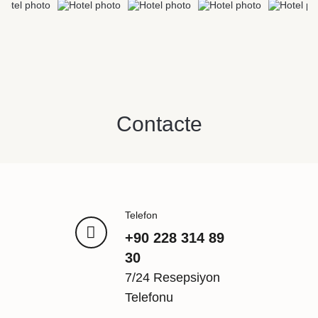
neuitat cu pachetul nostru de cazare și
mic dejun....
REZERVAȚI
Contacte
Telefon
+90 228 314 89
30
7/24 Resepsiyon
Telefonu