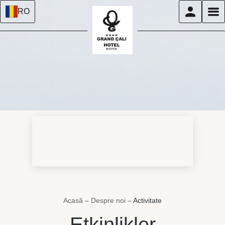
RO
Acasă
–
Despre noi
–
Activitate
Etkinlikler