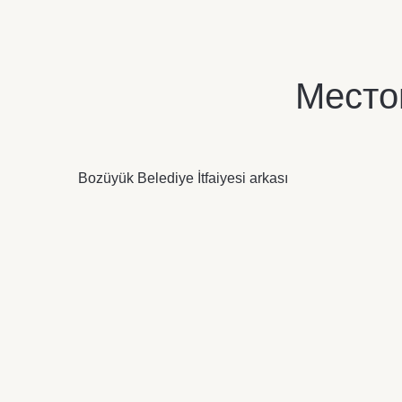
Место
Bozüyük Belediye İtfaiyesi arkası