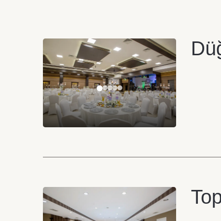
Düğ
Top